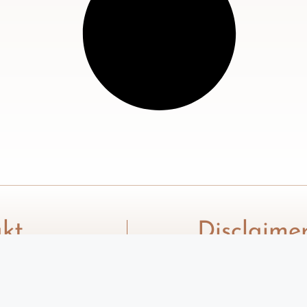
kt
Disclaime
esk@xenia.rs
Tekstovi na sajtu 
služe isključivo z
informisanje i ne
savet stručnog lic