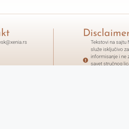
kt
Disclaime
esk@xenia.rs
Tekstovi na sajtu 
služe isključivo z
informisanje i ne
savet stručnog lic
konkretne odluke 
kvalifikovanom st