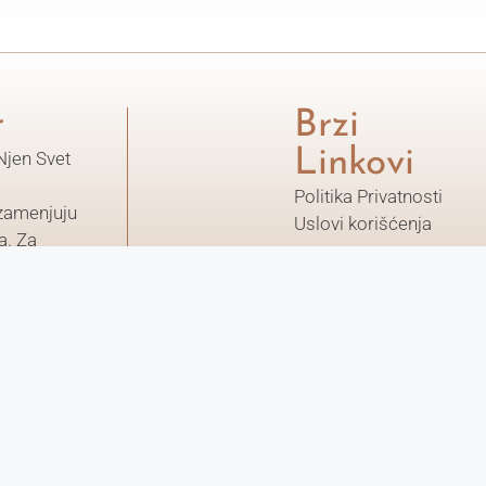
r
Brzi
Linkovi
Njen Svet
a
Politika Privatnosti
 zamenjuju
Uslovi korišćenja
a. Za
obratite se
ručnjaku.