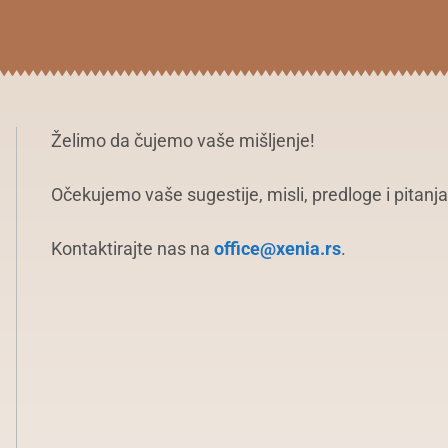
Želimo da čujemo vaše mišljenje!
Očekujemo vaše sugestije, misli, predloge i pitanja
Kontaktirajte nas na
office@xenia.rs
.