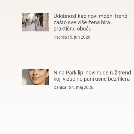
Udobnost kao novi modni trend:
zašto sve više žena bira
praktičnu obuću
Ksenija
5. jun 2026.
Nina Park lip: novi nude ruž trend
koji vizuelno puni usne bez filera
Danica
24. maj 2026.