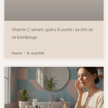
Vitamin C serum: ujutru ili uveče i sa čim se
ne kombinuje
Danica
16. maj 2026.