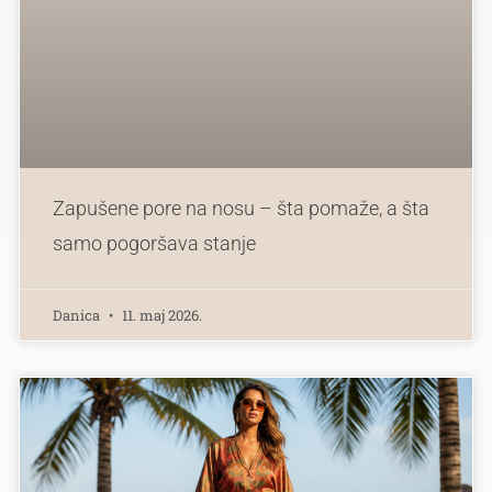
Zapušene pore na nosu – šta pomaže, a šta
samo pogoršava stanje
Danica
11. maj 2026.