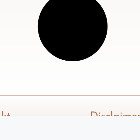
kt
Disclaime
esk@xenia.rs
Tekstovi na sajtu 
služe isključivo z