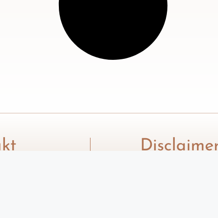
kt
Disclaime
esk@xenia.rs
Tekstovi na sajtu 
služe isključivo z
informisanje i ne
savet stručnog lic
konkretne odluke 