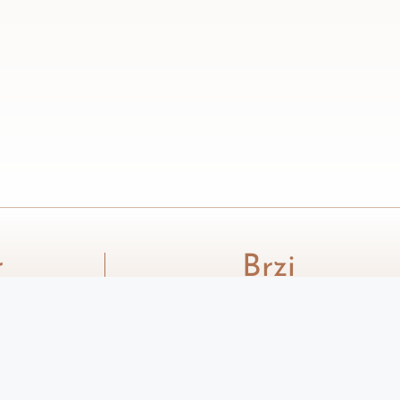
r
Brzi
Linkovi
Njen Svet
a
Politika Privatnosti
 zamenjuju
Uslovi korišćenja
a. Za
obratite se