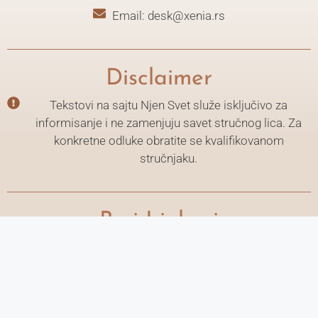
Email: desk@xenia.rs
Disclaimer
Tekstovi na sajtu Njen Svet služe isključivo za
informisanje i ne zamenjuju savet stručnog lica. Za
konkretne odluke obratite se kvalifikovanom
stručnjaku.
Brzi Linkovi
Politika Privatnosti
Uslovi korišćenja