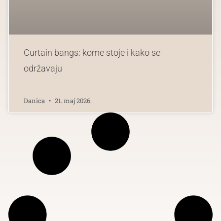
Curtain bangs: kome stoje i kako se
održavaju
Danica
21. maj 2026.