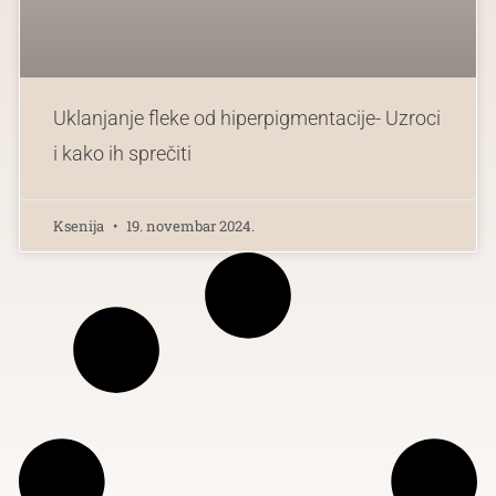
Uklanjanje fleke od hiperpigmentacije- Uzroci
i kako ih sprečiti
Ksenija
19. novembar 2024.