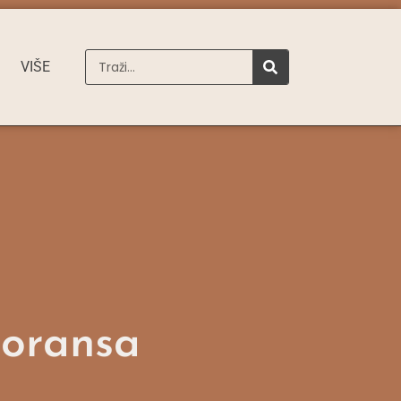
VIŠE
doransa