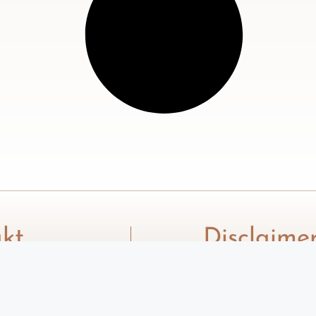
kt
Disclaime
esk@xenia.rs
Tekstovi na sajtu 
služe isključivo z
informisanje i ne
savet stručnog lic