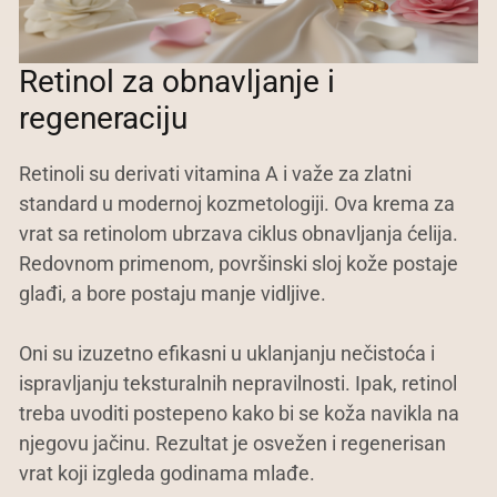
Retinol za obnavljanje i
regeneraciju
Retinoli su derivati vitamina A i važe za zlatni
standard u modernoj kozmetologiji. Ova krema za
vrat sa retinolom ubrzava ciklus obnavljanja ćelija.
Redovnom primenom, površinski sloj kože postaje
glađi, a bore postaju manje vidljive.
Oni su izuzetno efikasni u uklanjanju nečistoća i
ispravljanju teksturalnih nepravilnosti. Ipak, retinol
treba uvoditi postepeno kako bi se koža navikla na
njegovu jačinu. Rezultat je osvežen i regenerisan
vrat koji izgleda godinama mlađe.