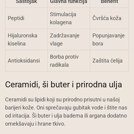
Sastojak
Glavna funkcija
Benefit
Stimulacija
Peptidi
Čvršća koža
kolagena
Hijaluronska
Zadržavanje
Popunjavanje
kiselina
vlage
bora
Borba protiv
Antioksidansi
Zaštita ćelija
radikala
Ceramidi, ši buter i prirodna ulja
Ceramidi su lipidi koji su prirodno prisutni u našoj
barijeri kože. Oni sprečavaju gubitak vode i štite nas
od iritacija. Ši buter i ulja badema ili argana dodatno
omekšavaju i hrane tkivo.