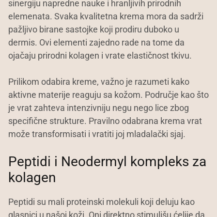
sinergiju napredne nauke i hranljivih prirodnih
elemenata. Svaka kvalitetna krema mora da sadrži
pažljivo birane sastojke koji prodiru duboko u
dermis. Ovi elementi zajedno rade na tome da
ojačaju prirodni kolagen i vrate elastičnost tkivu.
Prilikom odabira kreme, važno je razumeti kako
aktivne materije reaguju sa kožom. Područje kao što
je vrat zahteva intenzivniju negu nego lice zbog
specifične strukture. Pravilno odabrana krema vrat
može transformisati i vratiti joj mladalački sjaj.
Peptidi i Neodermyl kompleks za
kolagen
Peptidi su mali proteinski molekuli koji deluju kao
glasnici u našoj koži. Oni direktno stimulišu ćelije da