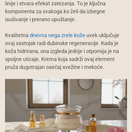
linije i stvara efekat zatezanja. To je ključna
komponenta za svakoga ko želi da izbegne
isušivanje i prerano opuštanje.
Kvalitetna
dnevna nega zrele kože
uvek uključuje
ovaj sastojak radi dubinske regeneracije. Kada je
koža hidrirana, ona izgleda jedrije i otpornija je na
spoljne uticaje. Krema koja sadrži ovaj element
pruža dugotrajan osećaj svežine i mekoće.