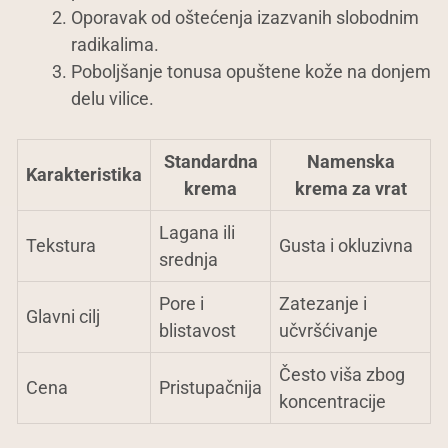
Oporavak od oštećenja izazvanih slobodnim
radikalima.
Poboljšanje tonusa opuštene kože na donjem
delu vilice.
Standardna
Namenska
Karakteristika
krema
krema za vrat
Lagana ili
Tekstura
Gusta i okluzivna
srednja
Pore i
Zatezanje i
Glavni cilj
blistavost
učvršćivanje
Često viša zbog
Cena
Pristupačnija
koncentracije