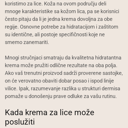
koristimo za lice. Koža na ovom području deli
mnoge karakteristike sa kožom lica, pa se korisnici
često pitaju da li je jedna krema dovoljna za obe
regije. Osnovne potrebe za hidratacijom i zaštitom
su identične, ali postoje specifičnosti koje ne
smemo zanemariti.
Mnogi stručnjaci smatraju da kvalitetna hidratantna
krema može pružiti odlične rezultate na oba polja.
Ako vaš trenutni proizvod sadrži proverene sastojke,
on će verovatno obaviti dobar posao i ispod linije
vilice. Ipak, razumevanje razlika u strukturi dermisa
pomaže u donošenju prave odluke za vašu rutinu.
Kada krema za lice može
poslužiti