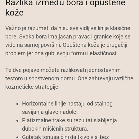
Razlika između bora i opuštene
kože
Važno je razumeti da nisu sve vidljive linije klasične
bore. Svaka bora ima jasan pravac i granice koje se
vide na samoj površini. Opuštena koža je drugačiji
problem jer ona gubi svoju formu i elastičnost.
Te dve pojave možete razlikovati jednostavnim
testom u sopstvenom domu. One zahtevaju različite
kozmetičke strategije:
Horizontalne linije nastaju od stalnog
savijanja glave nadole.
Platizmalne trake su rezultat slabljenja
dubokih mišićnih struktura.
Gubitak tonusa čini da tkivo visi bez