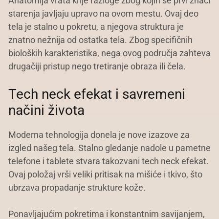
Anatomija vrata krije razloge zbog kojih se prvi znaci
starenja javljaju upravo na ovom mestu. Ovaj deo
tela je stalno u pokretu, a njegova struktura je
znatno nežnija od ostatka tela. Zbog specifičnih
bioloških karakteristika, nega ovog područja zahteva
drugačiji pristup nego tretiranje obraza ili čela.
Tech neck efekat i savremeni
načini života
Moderna tehnologija donela je nove izazove za
izgled našeg tela. Stalno gledanje nadole u pametne
telefone i tablete stvara takozvani tech neck efekat.
Ovaj položaj vrši veliki pritisak na mišiće i tkivo, što
ubrzava propadanje strukture kože.
Ponavljajućim pokretima i konstantnim savijanjem,