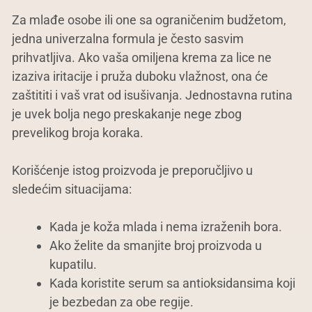
Za mlađe osobe ili one sa ograničenim budžetom,
jedna univerzalna formula je često sasvim
prihvatljiva. Ako vaša omiljena krema za lice ne
izaziva iritacije i pruža duboku vlažnost, ona će
zaštititi i vaš vrat od isušivanja. Jednostavna rutina
je uvek bolja nego preskakanje nege zbog
prevelikog broja koraka.
Korišćenje istog proizvoda je preporučljivo u
sledećim situacijama:
Kada je koža mlada i nema izraženih bora.
Ako želite da smanjite broj proizvoda u
kupatilu.
Kada koristite serum sa antioksidansima koji
je bezbedan za obe regije.