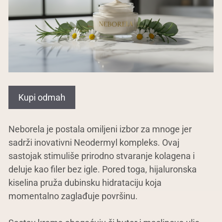
Kupi odmah
Neborela je postala omiljeni izbor za mnoge jer
sadrži inovativni Neodermyl kompleks. Ovaj
sastojak stimuliše prirodno stvaranje kolagena i
deluje kao filer bez igle. Pored toga, hijaluronska
kiselina pruža dubinsku hidrataciju koja
momentalno zaglađuje površinu.