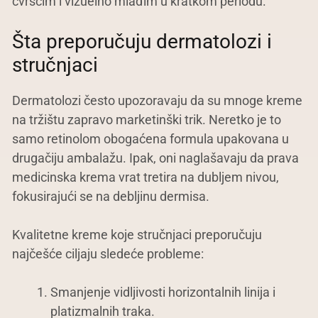
čvršćim i vizuelno mlađim u kratkom periodu.
Šta preporučuju dermatolozi i
stručnjaci
Dermatolozi često upozoravaju da su mnoge kreme
na tržištu zapravo marketinški trik. Neretko je to
samo retinolom obogaćena formula upakovana u
drugačiju ambalažu. Ipak, oni naglašavaju da prava
medicinska krema vrat tretira na dubljem nivou,
fokusirajući se na debljinu dermisa.
Kvalitetne kreme koje stručnjaci preporučuju
najčešće ciljaju sledeće probleme:
Smanjenje vidljivosti horizontalnih linija i
platizmalnih traka.