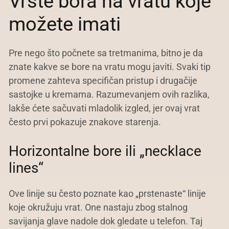
Vrste bora na vratu koje
možete imati
Pre nego što počnete sa tretmanima, bitno je da
znate kakve se bore na vratu mogu javiti. Svaki tip
promene zahteva specifičan pristup i drugačije
sastojke u kremama. Razumevanjem ovih razlika,
lakše ćete sačuvati mladolik izgled, jer ovaj vrat
često prvi pokazuje znakove starenja.
Horizontalne bore ili „necklace
lines“
Ove linije su često poznate kao „prstenaste“ linije
koje okružuju vrat. One nastaju zbog stalnog
savijanja glave nadole dok gledate u telefon. Taj