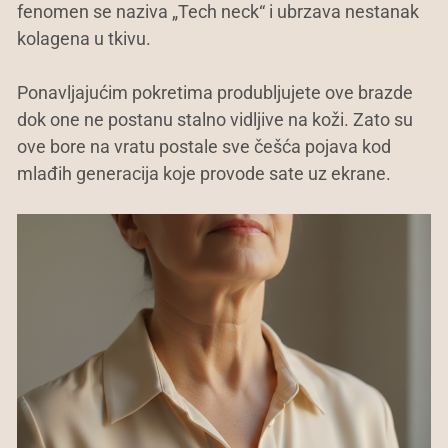
fenomen se naziva „Tech neck“ i ubrzava nestanak
kolagena u tkivu.
Ponavljajućim pokretima produbljujete ove brazde
dok one ne postanu stalno vidljive na koži. Zato su
ove bore na vratu postale sve češća pojava kod
mlađih generacija koje provode sate uz ekrane.