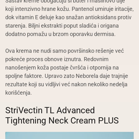
Sastav kreme obogaćuju ši buter i maslinovo ulje
koji intenzivno hrane kožu. Pantenol umiruje iritacije,
dok vitamin E deluje kao snažan antioksidans protiv
starenja. Biljni ekstrakti poput sladića i origana
dodatno pomažu u brzom oporavku dermisa.
Ova krema ne nudi samo površinsko rešenje već
pokreće proces obnove iznutra. Redovnim
nanošenjem koža postaje čvršća i otpornija na
spoljne faktore. Upravo zato Neborela daje trajnije
rezultate koji su vidljivi već nakon nekoliko nedelja
korišćenja.
StriVectin TL Advanced
Tightening Neck Cream PLUS