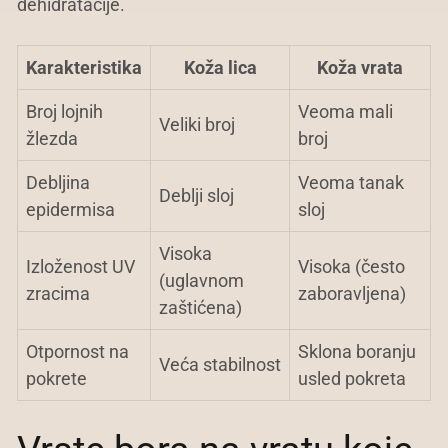
dehidratacije.
Karakteristika
Koža lica
Koža vrata
Broj lojnih
Veoma mali
Veliki broj
žlezda
broj
Debljina
Veoma tanak
Deblji sloj
epidermisa
sloj
Visoka
Izloženost UV
Visoka (često
(uglavnom
zracima
zaboravljena)
zaštićena)
Otpornost na
Sklona boranju
Veća stabilnost
pokrete
usled pokreta