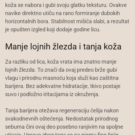
koža se nabora i gubi svoju glatku teksturu. Ovakve
navike direktno utiču na rano formiranje dubokih
horizontalnih bora. Stabilnost mišića slabi, a rezultat
je opušten izgled koji dodaje godine licu.
Manje lojnih žlezda i tanja koža
Za razliku od lica, koža vrata ima znatno manje
lojnih žlezda. To znači da ovaj predeo brže gubi
vlagu i prirodnu masnoću koja služi kao zaštitna
barijera. Bez adekvatne hidratacije, tkivo postaje
suvo i podložno iritacijama iz okruženja.
Tanja barijera otežava regeneraciju ćelija nakon
svakodnevnih oštećenja. Nedostatak prirodnog
sebuma čini ovaj deo posebno ranjivim na spoljne
uticaje. Upravo zbog toga se na njemu fine linije