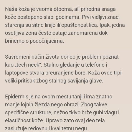
Naša koža je veoma otporna, ali prirodna snaga
kože postepeno slabi godinama. Prvi vidljivi znaci
starenja su sitne linije ili opuštenost lica. Ipak, jedna
osetljiva zona često ostaje zanemarena dok
brinemo o podočnjacima.
Savremeni način života doneo je problem poznat
kao „tech neck“. Stalno gledanje u telefone i
laptopove stvara preuranjene bore. Koža ovde trpi
veliki pritisak zbog stalnog savijanja glave.
Epidermis je na ovom mestu tanji i ima znatno
manje lojnih žlezda nego obrazi. Zbog takve
specifične strukture, nežno tkivo brže gubi vlagu i
elastičnost kože. Upravo zato ovaj deo tela
zaslužuje redovnu i kvalitetnu negu.