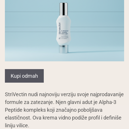
Kupi odmah
StriVectin nudi najnoviju verziju svoje najprodavanije
formule za zatezanje. Njen glavni adut je Alpha-3
Peptide kompleks koji značajno poboljšava
elastičnost. Ova krema vidno podiže profil i definiše
liniju vilice.