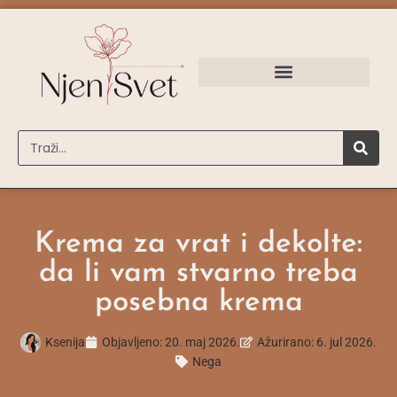
Krema za vrat i dekolte:
da li vam stvarno treba
posebna krema
Ksenija
Objavljeno:
20. maj 2026.
Ažurirano: 6. jul 2026.
Nega