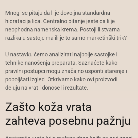
Mnogi se pitaju da li je dovoljna standardna
hidratacija lica. Centralno pitanje jeste da li je
neophodna namenska krema. Postoji li stvarna
razlika u sastojcima ili je to samo marketinški trik?
U nastavku ćemo analizirati najbolje sastojke i
tehnike nanošenja preparata. Saznaćete kako
pravilni postupci mogu značajno usporiti starenje i
poboljšati izgled. Otkrivamo kako ovi proizvodi
deluju na vrat i donose li rezultate.
Zašto koža vrata
zahteva posebnu pažnju