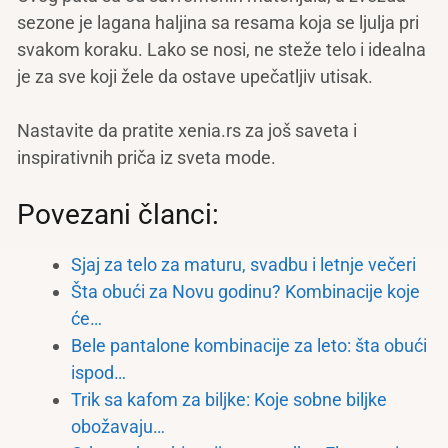
sezone je lagana haljina sa resama koja se ljulja pri
svakom koraku. Lako se nosi, ne steže telo i idealna
je za sve koji žele da ostave upečatljiv utisak.
Nastavite da pratite xenia.rs za još saveta i
inspirativnih priča iz sveta mode.
Povezani članci:
Sjaj za telo za maturu, svadbu i letnje večeri
Šta obući za Novu godinu? Kombinacije koje
će…
Bele pantalone kombinacije za leto: šta obući
ispod…
Trik sa kafom za biljke: Koje sobne biljke
obožavaju…