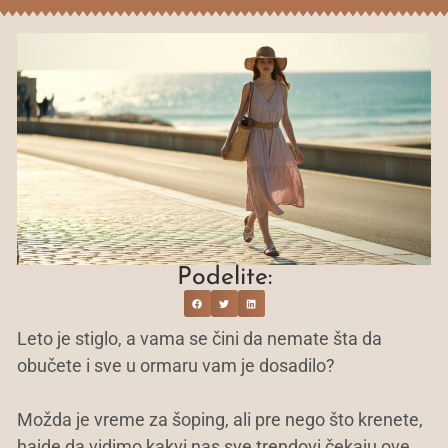
Podelite:
Leto je stiglo, a vama se čini da nemate šta da
obučete i sve u ormaru vam je dosadilo?
Možda je vreme za šoping, ali pre nego što krenete,
hajde da vidimo kakvi nas sve trendovi čekaju ove