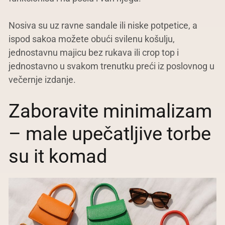
Nosiva su uz ravne sandale ili niske potpetice, a
ispod sakoa možete obući svilenu košulju,
jednostavnu majicu bez rukava ili crop top i
jednostavno u svakom trenutku preći iz poslovnog u
večernje izdanje.
Zaboravite minimalizam
– male upečatljive torbe
su it komad