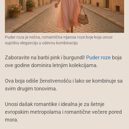
Puder roza je nežna, romantična nijansa roze boje koja unosi
suptilnu eleganciju u odevnu kombinaciju
Zaboravite na barbi pink i burgundi!
Puder roze
boja
ove godine dominira letnjim kolekcijama.
Ova boja odiše ženstvenošću i lako se kombinuje sa
svim drugim tonovima.
Unosi dašak romantike i idealna je za šetnje
evropskim metropolama i romantične večere pored
mora.