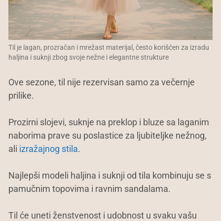
Til je lagan, prozračan i mrežast materijal, često korišćen za izradu
haljina i suknji zbog svoje nežne i elegantne strukture
Ove sezone, til nije rezervisan samo za večernje
prilike.
Prozirni slojevi, suknje na preklop i bluze sa laganim
naborima prave su poslastice za ljubiteljke nežnog,
ali
izražajnog stila
.
Najlepši modeli haljina i suknji od tila kombinuju se s
pamučnim topovima i ravnim sandalama.
Til će uneti ženstvenost i udobnost u svaku vašu