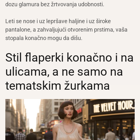
dozu glamura bez žrtvovanja udobnosti.
Leti se nose i uz lepršave haljine i uz široke
pantalone, a zahvaljujući otvorenim prstima, vaša
stopala konačno mogu da dišu.
Stil flaperki konačno i na
ulicama, a ne samo na
tematskim žurkama