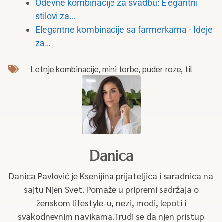
Odevne kombinacije za svadbu: Elegantni
stilovi za…
Elegantne kombinacije sa farmerkama - Ideje
za…
Letnje kombinacije
,
mini torbe
,
puder roze
,
til
Danica
Danica Pavlović je Ksenijina prijateljica i saradnica na
sajtu Njen Svet. Pomaže u pripremi sadržaja o
ženskom lifestyle-u, nezi, modi, lepoti i
svakodnevnim navikama.Trudi se da njen pristup