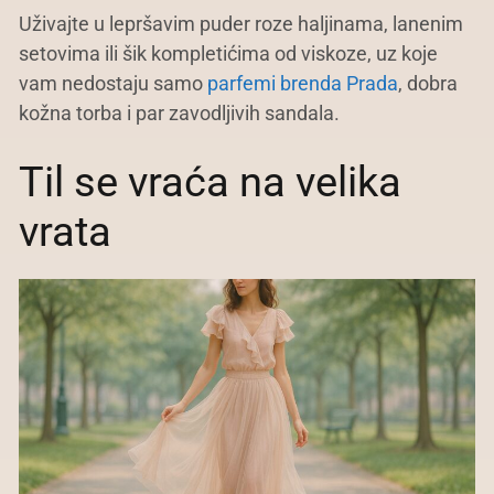
Uživajte u lepršavim puder roze haljinama, lanenim
setovima ili šik kompletićima od viskoze, uz koje
vam nedostaju samo
parfemi brenda Prada
, dobra
kožna torba i par zavodljivih sandala.
Til se vraća na velika
vrata