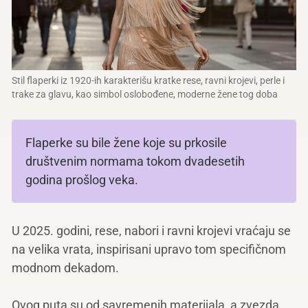
Stil flaperki iz 1920-ih karakterišu kratke rese, ravni krojevi, perle i
trake za glavu, kao simbol oslobođene, moderne žene tog doba
Flaperke su bile žene koje su prkosile
društvenim normama tokom dvadesetih
godina prošlog veka.
U 2025. godini, rese, nabori i ravni krojevi vraćaju se
na velika vrata, inspirisani upravo tom specifičnom
modnom dekadom.
Ovog puta su od savremenih materijala, a zvezda