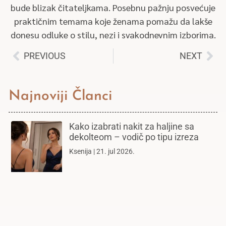
bude blizak čitateljkama. Posebnu pažnju posvećuje
praktičnim temama koje ženama pomažu da lakše
donesu odluke o stilu, nezi i svakodnevnim izborima.
PREVIOUS
NEXT
Najnoviji Članci
Kako izabrati nakit za haljine sa
dekolteom – vodič po tipu izreza
Ksenija
21. jul 2026.