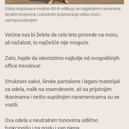
Odela inspirisana modom 80-ih odlikuju se naglašenim ramenima,
širokim krojevima i odvažnim bojama koje odišu moći i
samopouzdanjem
Većina nas bi želela da celo leto provede na moru,
ali nažalost, to najčešće nije moguće.
Zato, hajde da iskoristimo najbolje od ovogodišnjih
office trendova!
Strukirani sakoi, široke pantalone i lagani materijali
za odela, nalik na osamdesete, ali sa prijatnijim
tkaninama i nešto suptilnijim naramenicama su se
vratili.
Ova odela u neutralnim tonovima odlično
funkcionišu i na poslu i van njega.