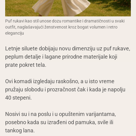
Puf rukavi kao stil unose dozu romantike i dramatičnosti u svaki
outfit, naglašavajući ženstvenost kroz bogat volumen i retro
eleganciju
Letnje siluete dobijaju novu dimenziju uz puf rukave,
peplum detalje i lagane prirodne materijale koji
prate pokret tela.
Ovi komadi izgledaju raskošno, a u isto vreme
pružaju slobodu i prozračnost čak i kada je napolju
40 stepeni.
Nosivi su i na poslu i u opuštenim varijantama,
posebno kada su izrađeni od pamuka, svile ili
tankog lana.