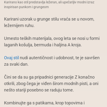
Karirano kao stil predstavlja ležeran, ali upečatljiv modni izraz
inspirisan punkom i grungeom
Karirani uzorak u grunge stilu vraća se u novom,
ležernijem ruhu.
Umesto teških materijala, ovog leta se nosi u formi
laganih košulja, bermuda i haljina A kroja.
Ovaj stil
nudi autentičnost i udobnost, te je savršen
za svaki dan.
Čini se da su ga pripadnici generacije Z konačno
otkrili, zbog čega je viđen širom modnih pisti, a oni
nešto stariji posebno se raduju tome.
Kombinujte ga s patikama, krop topovima i