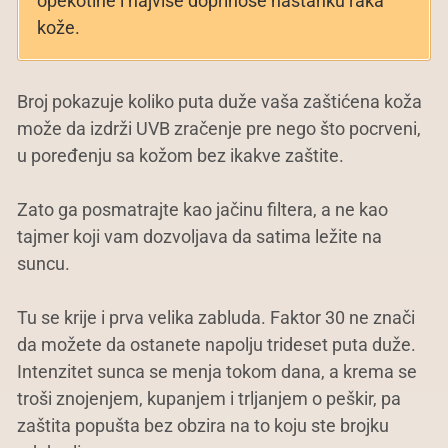
opekotine i najviše doprinose nastanku raka
kože.
Broj pokazuje koliko puta duže vaša zaštićena koža
može da izdrži UVB zračenje pre nego što pocrveni,
u poređenju sa kožom bez ikakve zaštite.
Zato ga posmatrajte kao jačinu filtera, a ne kao
tajmer koji vam dozvoljava da satima ležite na
suncu.
Tu se krije i prva velika zabluda. Faktor 30 ne znači
da možete da ostanete napolju trideset puta duže.
Intenzitet sunca se menja tokom dana, a krema se
troši znojenjem, kupanjem i trljanjem o peškir, pa
zaštita popušta bez obzira na to koju ste brojku