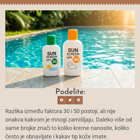
Podelite:
Razlika između faktora 30 i 50 postoji, ali nije
onakva kakvom je mnogi zamišljaju. Daleko više od
same brojke znači to koliko kreme nanosite, koliko
često je obnavljate i kakav tip kože imate.