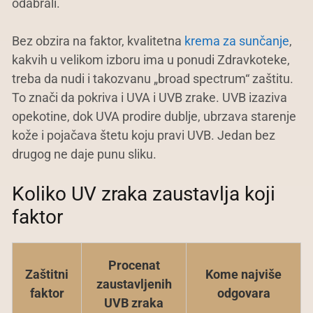
odabrali.
Bez obzira na faktor, kvalitetna
krema za sunčanje
,
kakvih u velikom izboru ima u ponudi Zdravkoteke,
treba da nudi i takozvanu „broad spectrum“ zaštitu.
To znači da pokriva i UVA i UVB zrake. UVB izaziva
opekotine, dok UVA prodire dublje, ubrzava starenje
kože i pojačava štetu koju pravi UVB. Jedan bez
drugog ne daje punu sliku.
Koliko UV zraka zaustavlja koji
faktor
Procenat
Zaštitni
Kome najviše
zaustavljenih
faktor
odgovara
UVB zraka