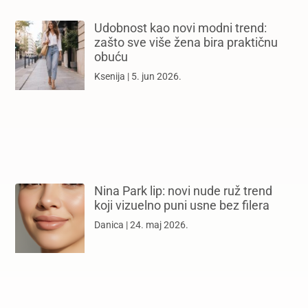
Udobnost kao novi modni trend:
zašto sve više žena bira praktičnu
obuću
Ksenija
5. jun 2026.
Nina Park lip: novi nude ruž trend
koji vizuelno puni usne bez filera
Danica
24. maj 2026.