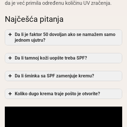
da je već primila određenu količinu UV zračenja.
Najčešća pitanja
Da li je faktor 50 dovoljan ako se namažem samo
jednom ujutru?
Da li tamnoj koži uopšte treba SPF?
Da li šminka sa SPF zamenjuje kremu?
Koliko dugo krema traje pošto je otvorite?