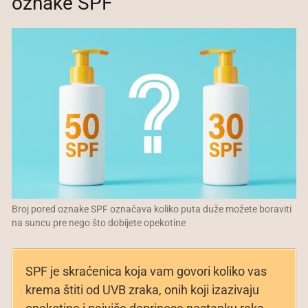
oznake SPF
Broj pored oznake SPF označava koliko puta duže možete boraviti
na suncu pre nego što dobijete opekotine
SPF je skraćenica koja vam govori koliko vas
krema štiti od UVB zraka, onih koji izazivaju