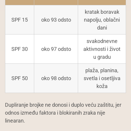
kratak boravak
SPF 15
oko 93 odsto
napolju, oblačni
dani
svakodnevne
SPF 30
oko 97 odsto
aktivnosti i život
u gradu
plaža, planina,
SPF 50
oko 98 odsto
svetla i osetljiva
koža
Dupliranje brojke ne donosi i duplo veću zaštitu, jer
odnos između faktora i blokiranih zraka nije
linearan.