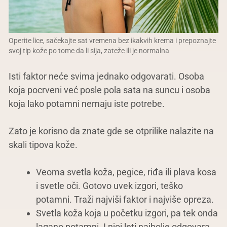
Operite lice, sačekajte sat vremena bez ikakvih krema i prepoznajte
svoj tip kože po tome da li sija, zateže ili je normalna
Isti faktor neće svima jednako odgovarati. Osoba
koja pocrveni već posle pola sata na suncu i osoba
koja lako potamni nemaju iste potrebe.
Zato je korisno da znate gde se otprilike nalazite na
skali tipova kože.
Veoma svetla koža, pegice, riđa ili plava kosa
i svetle oči. Gotovo uvek izgori, teško
potamni. Traži najviši faktor i najviše opreza.
Svetla koža koja u početku izgori, pa tek onda
lagano potamni. I njoj leti najbolje odgovara