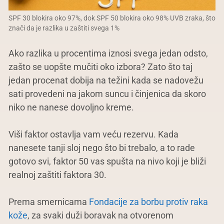
SPF 30 blokira oko 97%, dok SPF 50 blokira oko 98% UVB zraka, što
znači da je razlika u zaštiti svega 1%
Ako razlika u procentima iznosi svega jedan odsto,
zašto se uopšte mučiti oko izbora? Zato što taj
jedan procenat dobija na težini kada se nadovežu
sati provedeni na jakom suncu i činjenica da skoro
niko ne nanese dovoljno kreme.
Viši faktor ostavlja vam veću rezervu. Kada
nanesete tanji sloj nego što bi trebalo, a to rade
gotovo svi, faktor 50 vas spušta na nivo koji je bliži
realnoj zaštiti faktora 30.
Prema smernicama
Fondacije za borbu protiv raka
kože
, za svaki duži boravak na otvorenom