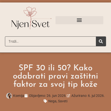
SPF 30 ili 50? Kako
odabrati pravi zaštitni
faktor za svoj tip kože
Ksenija
Objavljeno:
26. jun 2026.
Ažurirano: 6. jul 2026.
Nega
,
Saveti