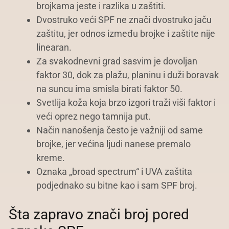
brojkama jeste i razlika u zaštiti.
Dvostruko veći SPF ne znači dvostruko jaču
zaštitu, jer odnos između brojke i zaštite nije
linearan.
Za svakodnevni grad sasvim je dovoljan
faktor 30, dok za plažu, planinu i duži boravak
na suncu ima smisla birati faktor 50.
Svetlija koža koja brzo izgori traži viši faktor i
veći oprez nego tamnija put.
Način nanošenja često je važniji od same
brojke, jer većina ljudi nanese premalo
kreme.
Oznaka „broad spectrum“ i UVA zaštita
podjednako su bitne kao i sam SPF broj.
Šta zapravo znači broj pored