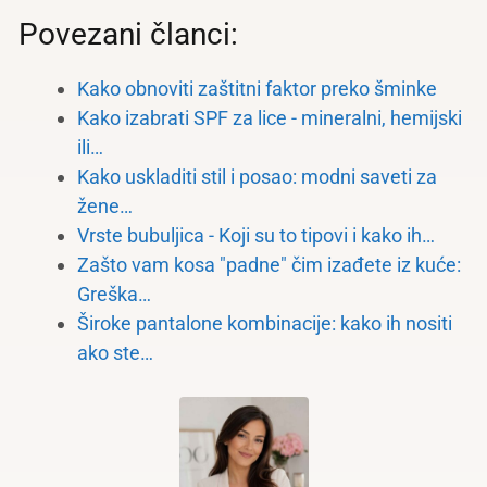
Povezani članci:
Kako obnoviti zaštitni faktor preko šminke
Kako izabrati SPF za lice - mineralni, hemijski
ili…
Kako uskladiti stil i posao: modni saveti za
žene…
Vrste bubuljica - Koji su to tipovi i kako ih…
Zašto vam kosa "padne" čim izađete iz kuće:
Greška…
Široke pantalone kombinacije: kako ih nositi
ako ste…