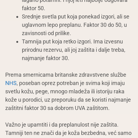
faktor 50.
Srednje svetla put koja ponekad izgori, ali se
uglavnom lepo preplanu. Faktor 30 do 50, u
zavisnosti od prilike.
Tamnija put koja retko izgori. Ima izvesnu
prirodnu rezervu, ali joj zaštita i dalje treba,
najmanje faktor 30.
Prema smernicama britanske zdravstvene službe
NHS
, poseban oprez potreban je svima koji imaju
svetlu kožu, pege, mnogo mladeža ili istoriju raka
kože u porodici, uz preporuku da se koristi najmanje
zaštitni faktor 30 sa dobrom UVA zaštitom.
Važno je upamtiti i da preplanulost nije zaštita.
Tamniji ten ne znači da je koža bezbedna, već samo