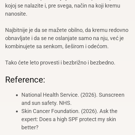
kojoj se nalazite i, pre svega, način na koji kremu
nanosite.
Najbitnije je da se mažete obilno, da kremu redovno
obnavljate i da se ne oslanjate samo na nju, već je
kombinujete sa senkom, šeširom i odećom.
Tako ćete leto provesti i bezbrižno i bezbedno.
Reference:
National Health Service. (2026). Sunscreen
and sun safety. NHS.
Skin Cancer Foundation. (2026). Ask the
expert: Does a high SPF protect my skin
better?