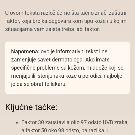
U ovom tekstu razložićemo šta tačno znači zaštitni
faktor, koja brojka odgovara kom tipu kože i u kojim
situacijama vam zaista treba jači faktor.
Napomena:
ovo je informativni tekst i ne
zamenjuje savet dermatologa. Ako imate
specifične probleme sa kožom, mladeže koji se
menjaju ili istoriju raka kože u porodici, najbolje
je da se obratite lekaru.
Ključne tačke:
Faktor 30 zaustavlja oko 97 odsto UVB zraka,
a faktor 50 oko 98 odsto, pa razlika u