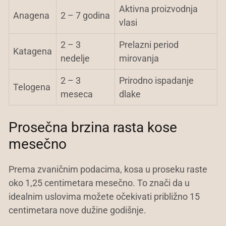
Aktivna proizvodnja
Anagena
2 – 7 godina
vlasi
2 – 3
Prelazni period
Katagena
nedelje
mirovanja
2 – 3
Prirodno ispadanje
Telogena
meseca
dlake
Prosečna brzina rasta kose
mesečno
Prema zvaničnim podacima, kosa u proseku raste
oko 1,25 centimetara mesečno. To znači da u
idealnim uslovima možete očekivati približno 15
centimetara nove dužine godišnje.