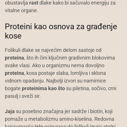
obustavlja
rast
dlake kako bi sačuvalo energiju za
vitalne organe.
Proteini kao osnova za građenje
kose
Folikuli dlake se najvećim delom sastoje od
proteina
, što ih čini ključnim gradivnim blokovima
svake vlasi. Ako u organizmu nema dovoljno
proteina
, kosa postaje slaba, lomljiva i sklona
vidnom opadanju. Najbolji izvori su namirnice
bogate
proteinima
kao što
su piletina, sočivo, crni
pasulj i sveži sir.
Jaja
su posebno značajna jer sadrže i biotin, koji
pomaže u metabolizmu amino-kiselina. Redovna
konzumacija
jaja
osigurava da folikuli imaju stalni