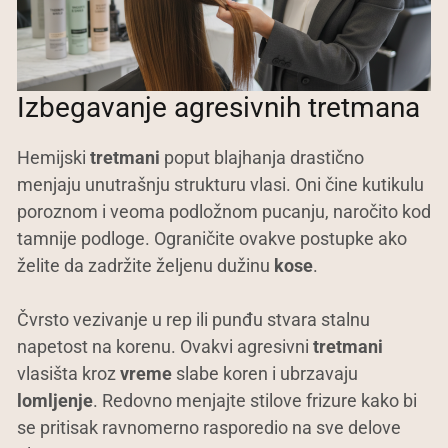
Izbegavanje agresivnih tretmana
Hemijski
tretmani
poput blajhanja drastično
menjaju unutrašnju strukturu vlasi. Oni čine kutikulu
poroznom i veoma podložnom pucanju, naročito kod
tamnije podloge. Ograničite ovakve postupke ako
želite da zadržite željenu dužinu
kose
.
Čvrsto vezivanje u rep ili punđu stvara stalnu
napetost na korenu. Ovakvi agresivni
tretmani
vlasišta kroz
vreme
slabe koren i ubrzavaju
lomljenje
. Redovno menjajte stilove frizure kako bi
se pritisak ravnomerno rasporedio na sve delove