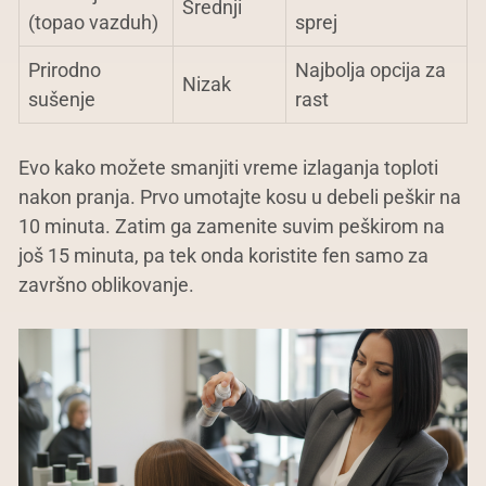
Srednji
(topao vazduh)
sprej
Prirodno
Najbolja opcija za
Nizak
sušenje
rast
Evo kako možete smanjiti vreme izlaganja toploti
nakon pranja. Prvo umotajte kosu u debeli peškir na
10 minuta. Zatim ga zamenite suvim peškirom na
još 15 minuta, pa tek onda koristite fen samo za
završno oblikovanje.