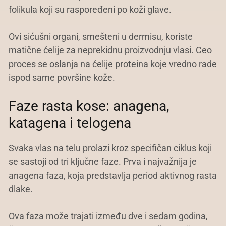
folikula koji su raspoređeni po koži glave.
Ovi sićušni organi, smešteni u dermisu, koriste
matične ćelije za neprekidnu proizvodnju vlasi. Ceo
proces se oslanja na ćelije proteina koje vredno rade
ispod same površine kože.
Faze rasta kose: anagena,
katagena i telogena
Svaka vlas na telu prolazi kroz specifičan ciklus koji
se sastoji od tri ključne faze. Prva i najvažnija je
anagena faza, koja predstavlja period aktivnog rasta
dlake.
Ova faza može trajati između dve i sedam godina,