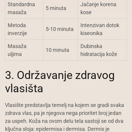
Standardna
Jačanje korena
5 minuta
masaža
kose
Metoda
Intenzivan dotok
5-10 minuta
inverzije
kiseonika
Masaža
Dubinska
10 minuta
uljima
hidratacija kože
3. Održavanje zdravog
vlasišta
Vlasište predstavlja temelj na kojem se gradi svaka
zdrava vlas, pa je njegova nega prioritet broj jedan
za uspeh. Koža na ovom delu tela sastoji se od dva
ključna sloja: epidermisa i dermisa. Dermis je