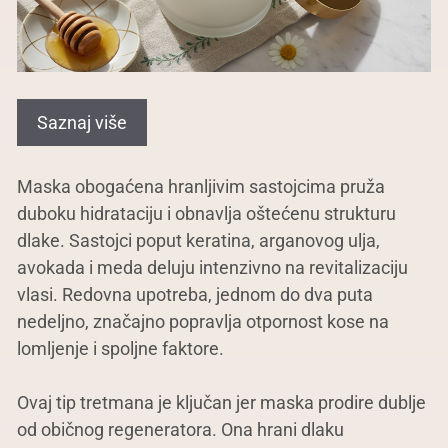
Saznaj više
Maska obogaćena hranljivim sastojcima pruža
duboku hidrataciju i obnavlja oštećenu strukturu
dlake. Sastojci poput keratina, arganovog ulja,
avokada i meda deluju intenzivno na revitalizaciju
vlasi. Redovna upotreba, jednom do dva puta
nedeljno, značajno popravlja otpornost kose na
lomljenje i spoljne faktore.
Ovaj tip tretmana je ključan jer maska prodire dublje
od običnog regeneratora. Ona hrani dlaku