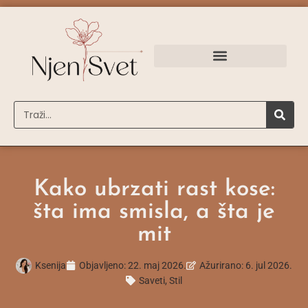
Kako ubrzati rast kose:
šta ima smisla, a šta je
mit
Ksenija
Objavljeno:
22. maj 2026.
Ažurirano: 6. jul 2026.
Saveti
,
Stil