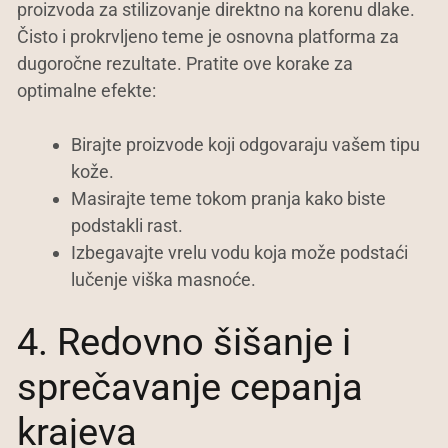
proizvoda za stilizovanje direktno na korenu dlake.
Čisto i prokrvljeno teme je osnovna platforma za
dugoročne rezultate. Pratite ove korake za
optimalne efekte:
Birajte proizvode koji odgovaraju vašem tipu
kože.
Masirajte teme tokom pranja kako biste
podstakli rast.
Izbegavajte vrelu vodu koja može podstaći
lučenje viška masnoće.
4. Redovno šišanje i
sprečavanje cepanja
krajeva