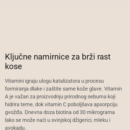
Ključne namirnice za brži rast
kose
Vitamini igraju ulogu katalizatora u procesu
formiranja dlake i zaštite same kože glave. Vitamin
A je važan za proizvodnju prirodnog sebuma koji
hidrira teme, dok vitamin C poboljšava apsorpciju
gvožđa. Dnevna doza biotina od 30 mikrograma
lako se može naći u svinjskoj džigerici, mleku i
avokadu.