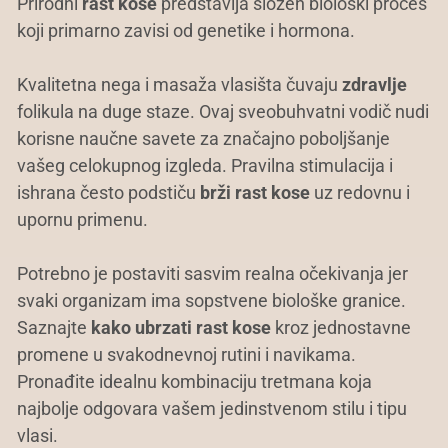
Prirodni
rast kose
predstavlja složen biološki proces
koji primarno zavisi od genetike i hormona.
Kvalitetna nega i masaža vlasišta čuvaju
zdravlje
folikula na duge staze. Ovaj sveobuhvatni vodič nudi
korisne naučne savete za značajno poboljšanje
vašeg celokupnog izgleda. Pravilna stimulacija i
ishrana često podstiču
brži rast kose
uz redovnu i
upornu primenu.
Potrebno je postaviti sasvim realna očekivanja jer
svaki organizam ima sopstvene biološke granice.
Saznajte
kako ubrzati rast kose
kroz jednostavne
promene u svakodnevnoj rutini i navikama.
Pronađite idealnu kombinaciju tretmana koja
najbolje odgovara vašem jedinstvenom stilu i tipu
vlasi.