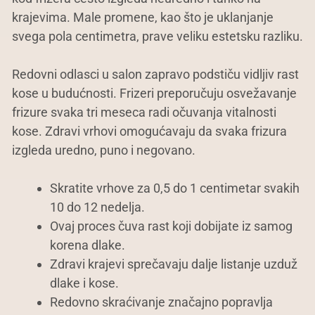
krajevima. Male promene, kao što je uklanjanje
svega pola centimetra, prave veliku estetsku razliku.
Redovni odlasci u salon zapravo podstiču vidljiv rast
kose u budućnosti. Frizeri preporučuju osvežavanje
frizure svaka tri meseca radi očuvanja vitalnosti
kose. Zdravi vrhovi omogućavaju da svaka frizura
izgleda uredno, puno i negovano.
Skratite vrhove za 0,5 do 1 centimetar svakih
10 do 12 nedelja.
Ovaj proces čuva rast koji dobijate iz samog
korena dlake.
Zdravi krajevi sprečavaju dalje listanje uzduž
dlake i kose.
Redovno skraćivanje značajno popravlja