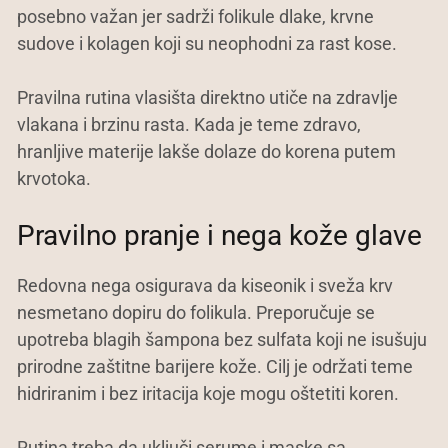
posebno važan jer sadrži folikule dlake, krvne
sudove i kolagen koji su neophodni za rast kose.
Pravilna rutina vlasišta direktno utiče na zdravlje
vlakana i brzinu rasta. Kada je teme zdravo,
hranljive materije lakše dolaze do korena putem
krvotoka.
Pravilno pranje i nega kože glave
Redovna nega osigurava da kiseonik i sveža krv
nesmetano dopiru do folikula. Preporučuje se
upotreba blagih šampona bez sulfata koji ne isušuju
prirodne zaštitne barijere kože. Cilj je održati teme
hidriranim i bez iritacija koje mogu oštetiti koren.
Rutina treba da uključi serume i maske sa