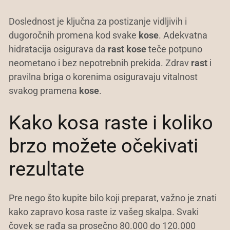
Doslednost je ključna za postizanje vidljivih i
dugoročnih promena kod svake
kose
. Adekvatna
hidratacija osigurava da
rast kose
teče potpuno
neometano i bez nepotrebnih prekida. Zdrav
rast
i
pravilna briga o korenima osiguravaju vitalnost
svakog pramena
kose
.
Kako kosa raste i koliko
brzo možete očekivati
rezultate
Pre nego što kupite bilo koji preparat, važno je znati
kako zapravo kosa raste iz vašeg skalpa. Svaki
čovek se rađa sa prosečno 80.000 do 120.000