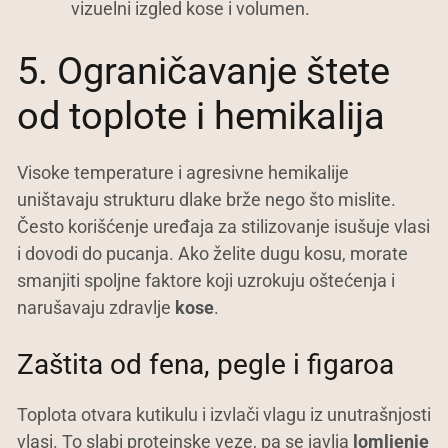
vizuelni izgled kose i volumen.
5. Ograničavanje štete
od toplote i hemikalija
Visoke temperature i agresivne hemikalije
uništavaju strukturu dlake brže nego što mislite.
Često korišćenje uređaja za stilizovanje isušuje vlasi
i dovodi do pucanja. Ako želite dugu kosu, morate
smanjiti spoljne faktore koji uzrokuju oštećenja i
narušavaju zdravlje
kose
.
Zaštita od fena, pegle i figaroa
Toplota otvara kutikulu i izvlači vlagu iz unutrašnjosti
vlasi. To slabi proteinske veze, pa se javlja
lomljenje