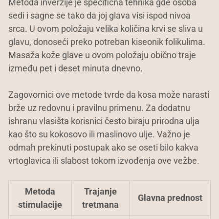
Metoda inverzije je specifična tehnika gde osoba
sedi i sagne se tako da joj glava visi ispod nivoa
srca. U ovom položaju velika količina krvi se sliva u
glavu, donoseći preko potreban kiseonik folikulima.
Masaža kože glave u ovom položaju obično traje
između pet i deset minuta dnevno.
Zagovornici ove metode tvrde da kosa može narasti
brže uz redovnu i pravilnu primenu. Za dodatnu
ishranu vlasišta korisnici često biraju prirodna ulja
kao što su kokosovo ili maslinovo ulje. Važno je
odmah prekinuti postupak ako se oseti bilo kakva
vrtoglavica ili slabost tokom izvođenja ove vežbe.
Metoda
Trajanje
Glavna prednost
stimulacije
tretmana