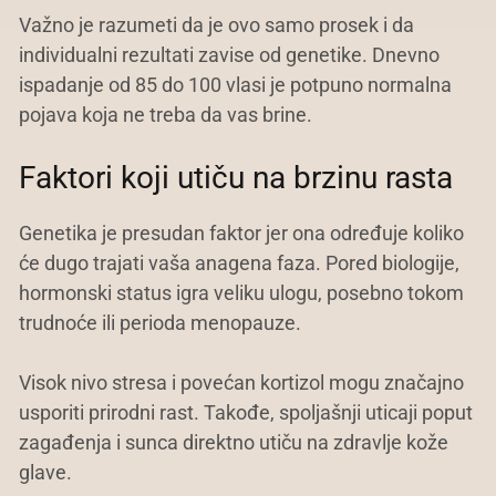
Važno je razumeti da je ovo samo prosek i da
individualni rezultati zavise od genetike. Dnevno
ispadanje od 85 do 100 vlasi je potpuno normalna
pojava koja ne treba da vas brine.
Faktori koji utiču na brzinu rasta
Genetika je presudan faktor jer ona određuje koliko
će dugo trajati vaša anagena faza. Pored biologije,
hormonski status igra veliku ulogu, posebno tokom
trudnoće ili perioda menopauze.
Visok nivo stresa i povećan kortizol mogu značajno
usporiti prirodni rast. Takođe, spoljašnji uticaji poput
zagađenja i sunca direktno utiču na zdravlje kože
glave.