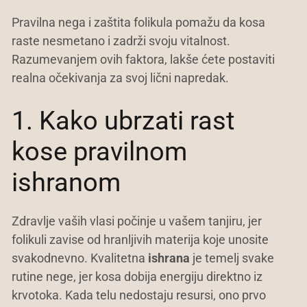
Pravilna nega i zaštita folikula pomažu da kosa
raste nesmetano i zadrži svoju vitalnost.
Razumevanjem ovih faktora, lakše ćete postaviti
realna očekivanja za svoj lični napredak.
1. Kako ubrzati rast
kose pravilnom
ishranom
Zdravlje vaših vlasi počinje u vašem tanjiru, jer
folikuli zavise od hranljivih materija koje unosite
svakodnevno. Kvalitetna
ishrana
je temelj svake
rutine nege, jer kosa dobija energiju direktno iz
krvotoka. Kada telu nedostaju resursi, ono prvo