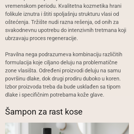
vremenskom periodu. Kvalitetna kozmetika hrani
folikule iznutra i štiti spoljašnju strukturu vlasi od
oštećenja. Tržište nudi razna rešenja, od onih za
svakodnevnu upotrebu do intenzivnih tretmana koji
ubrzavaju proces regeneracije.
Pravilna nega podrazumeva kombinaciju različitih
formulacija koje ciljano deluju na problematične
zone vlasišta. Određeni proizvodi deluju na samu
površinu dlake, dok drugi prodiru duboko u koren.
Izbor proizvoda treba da bude usklađen sa tipom
dlake i specifičnim potrebama kože glave.
Šampon za rast kose