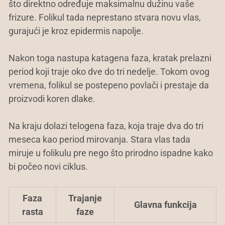
što direktno određuje maksimalnu dužinu vaše
frizure. Folikul tada neprestano stvara novu vlas,
gurajući je kroz epidermis napolje.
Nakon toga nastupa katagena faza, kratak prelazni
period koji traje oko dve do tri nedelje. Tokom ovog
vremena, folikul se postepeno povlači i prestaje da
proizvodi koren dlake.
Na kraju dolazi telogena faza, koja traje dva do tri
meseca kao period mirovanja. Stara vlas tada
miruje u folikulu pre nego što prirodno ispadne kako
bi počeo novi ciklus.
Faza
Trajanje
Glavna funkcija
rasta
faze