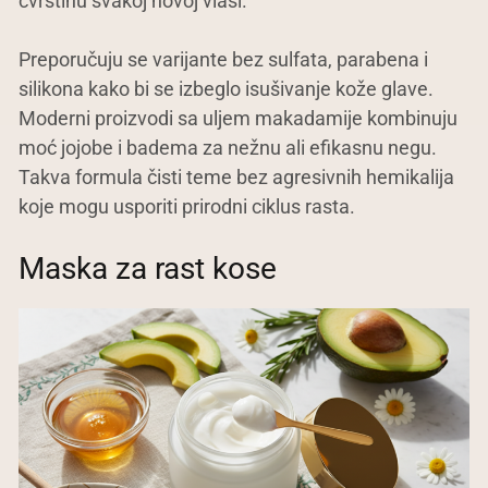
čvrstinu svakoj novoj vlasi.
Preporučuju se varijante bez sulfata, parabena i
silikona kako bi se izbeglo isušivanje kože glave.
Moderni proizvodi sa uljem makadamije kombinuju
moć jojobe i badema za nežnu ali efikasnu negu.
Takva formula čisti teme bez agresivnih hemikalija
koje mogu usporiti prirodni ciklus rasta.
Maska za rast kose