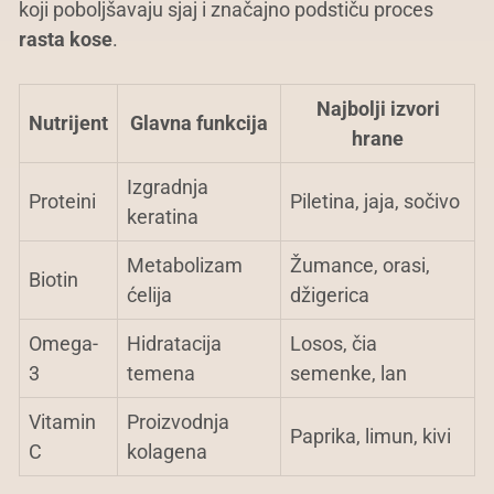
koji poboljšavaju sjaj i značajno podstiču proces
rasta kose
.
Najbolji izvori
Nutrijent
Glavna funkcija
hrane
Izgradnja
Proteini
Piletina, jaja, sočivo
keratina
Metabolizam
Žumance, orasi,
Biotin
ćelija
džigerica
Omega-
Hidratacija
Losos, čia
3
temena
semenke, lan
Vitamin
Proizvodnja
Paprika, limun, kivi
C
kolagena