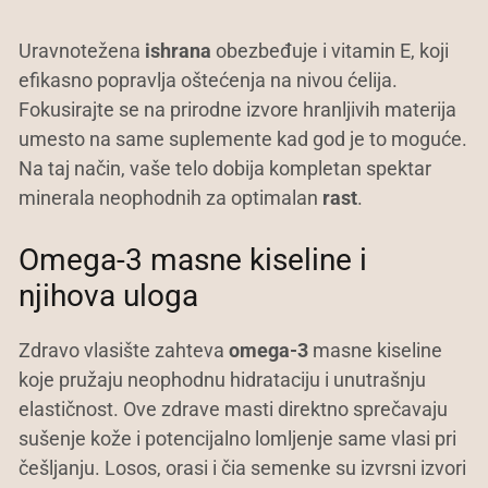
Uravnotežena
ishrana
obezbeđuje i vitamin E, koji
efikasno popravlja oštećenja na nivou ćelija.
Fokusirajte se na prirodne izvore hranljivih materija
umesto na same suplemente kad god je to moguće.
Na taj način, vaše telo dobija kompletan spektar
minerala neophodnih za optimalan
rast
.
Omega-3 masne kiseline i
njihova uloga
Zdravo vlasište zahteva
omega-3
masne kiseline
koje pružaju neophodnu hidrataciju i unutrašnju
elastičnost. Ove zdrave masti direktno sprečavaju
sušenje kože i potencijalno lomljenje same vlasi pri
češljanju. Losos, orasi i čia semenke su izvrsni izvori