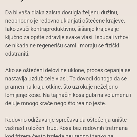
Da bi vaša dlaka zaista dostigla željenu dužinu,
neophodno je redovno uklanjati oštećene krajeve.
Iako zvuči kontraproduktivno, šišanje krajeva je
ključno za opšte zdravlje svake vlasi. Ispucali vrhovi
se nikada ne regenerišu sami i moraju se fizički
odstraniti.
Ako se oštećeni delovi ne uklone, proces cepanja se
nastavlja uzduž cele vlasi. To dovodi do toga da se
pramen na kraju otkine, što uzrokuje neželjeno
lomljenje kose. Na taj način kosa gubi na volumenu i
deluje mnogo kraće nego što realno jeste.
Redovno održavanje sprečava da oštećenja unište
vaš rast i uloženi trud. Kosa bez redovnih tretmana
kod frizera često izgleda neuredno i tanko na