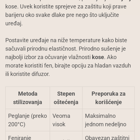
kose. Uvek koristite sprejeve za zaštitu koji prave
barijeru oko svake dlake pre nego što uključite
uređaj.
Postavite uređaje na niže temperature kako biste
sačuvali prirodnu elastičnost. Prirodno sušenje je
najbolji izbor za očuvanje vlažnosti
kose
. Ako
morate koristiti fen, birajte opciju za hladan vazduh
ili koristite difuzor.
Metoda
Stepen
Preporuka za
stilizovanja
oštećenja
korišćenje
Peglanje (preko
Veoma
Maksimalno
200°C)
visok
jednom nedeljno
Feniranje
Obavezan zaštitni