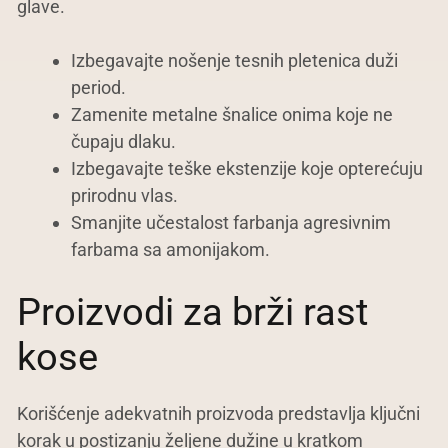
glave.
Izbegavajte nošenje tesnih pletenica duži
period.
Zamenite metalne šnalice onima koje ne
čupaju dlaku.
Izbegavajte teške ekstenzije koje opterećuju
prirodnu vlas.
Smanjite učestalost farbanja agresivnim
farbama sa amonijakom.
Proizvodi za brži rast
kose
Korišćenje adekvatnih proizvoda predstavlja ključni
korak u postizanju željene dužine u kratkom