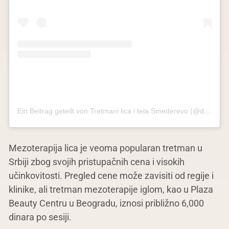
Ein Beitrag geteilt von Tretmani lica i tela Smederevo (@derma.vita.beauty.concept)
Mezoterapija lica je veoma popularan tretman u
Srbiji zbog svojih pristupačnih cena i visokih
učinkovitosti. Pregled cene može zavisiti od regije i
klinike, ali tretman mezoterapije iglom, kao u Plaza
Beauty Centru u Beogradu, iznosi približno 6,000
dinara po sesiji.