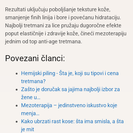
Rezultati uključuju poboljšanje teksture kože,
smanjenje finih linija i bore i povećanu hidrataciju.
Najbolji tretmani za lice pružaju dugoročne efekte
poput elastičnije i zdravije kože, čineći mezoterapiju
jednim od top anti-age tretmana.
Povezani članci:
Hemijski piling - Šta je, koji su tipovi i cena
tretmana?
Zašto je doručak sa jajima najbolji izbor za
žene u…
Mezoterapija – jedinstveno iskustvo koje
menja…
Kako ubrzati rast kose: šta ima smisla, a šta
je mit