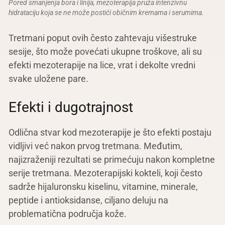
Pored smanjenja bora i linija, mezoterapija pruža intenzivnu
hidrataciju koja se ne može postići običnim kremama i serumima.
Tretmani poput ovih često zahtevaju višestruke
sesije, što može povećati ukupne troškove, ali su
efekti mezoterapije na lice, vrat i dekolte vredni
svake uložene pare.
Efekti i dugotrajnost
Odlična stvar kod mezoterapije je što efekti postaju
vidljivi već nakon prvog tretmana. Međutim,
najizraženiji rezultati se primećuju nakon kompletne
serije tretmana. Mezoterapijski kokteli, koji često
sadrže hijaluronsku kiselinu, vitamine, minerale,
peptide i antioksidanse, ciljano deluju na
problematična područja kože.