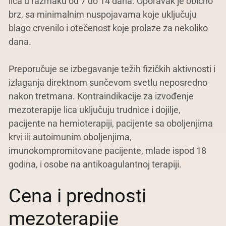
lica u razmaku od 7 do 14 dana. Oporavak je obično
brz, sa minimalnim nuspojavama koje uključuju
blago crvenilo i otečenost koje prolaze za nekoliko
dana.
Preporučuje se izbegavanje težih fizičkih aktivnosti i
izlaganja direktnom sunčevom svetlu neposredno
nakon tretmana. Kontraindikacije za izvođenje
mezoterapije lica uključuju trudnice i dojilje,
pacijente na hemioterapiji, pacijente sa oboljenjima
krvi ili autoimunim oboljenjima,
imunokompromitovane pacijente, mlade ispod 18
godina, i osobe na antikoagulantnoj terapiji.
Cena i prednosti
mezoterapije