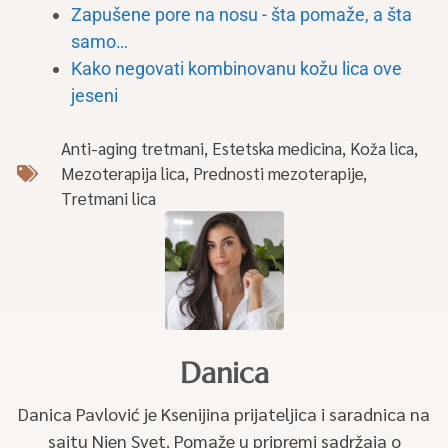
Zapušene pore na nosu - šta pomaže, a šta
samo…
Kako negovati kombinovanu kožu lica ove
jeseni
Anti-aging tretmani
,
Estetska medicina
,
Koža lica
,
Mezoterapija lica
,
Prednosti mezoterapije
,
Tretmani lica
Danica
Danica Pavlović je Ksenijina prijateljica i saradnica na
sajtu Njen Svet. Pomaže u pripremi sadržaja o