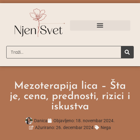
Mezoterapija lica – Šta
je, cena, prednosti, rizici i
iskustva
Danica
Objavljeno:
18. novembar 2024.
Ažurirano: 26. decembar 2024.
Nega