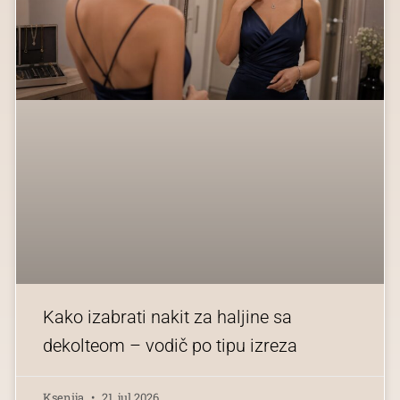
Kako izabrati nakit za haljine sa
dekolteom – vodič po tipu izreza
Ksenija
21. jul 2026.