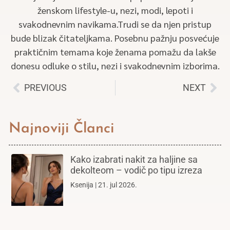
ženskom lifestyle-u, nezi, modi, lepoti i
svakodnevnim navikama.Trudi se da njen pristup
bude blizak čitateljkama. Posebnu pažnju posvećuje
praktičnim temama koje ženama pomažu da lakše
donesu odluke o stilu, nezi i svakodnevnim izborima.
PREVIOUS
NEXT
Najnoviji Članci
Kako izabrati nakit za haljine sa
dekolteom – vodič po tipu izreza
Ksenija
21. jul 2026.