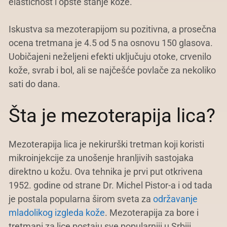
elastičnost i opšte stanje kože.
Iskustva sa mezoterapijom su pozitivna, a prosečna
ocena tretmana je 4.5 od 5 na osnovu 150 glasova.
Uobičajeni neželjeni efekti uključuju otoke, crvenilo
kože, svrab i bol, ali se najčešće povlače za nekoliko
sati do dana.
Šta je mezoterapija lica?
Mezoterapija lica je nekirurški tretman koji koristi
mikroinjekcije za unošenje hranljivih sastojaka
direktno u kožu. Ova tehnika je prvi put otkrivena
1952. godine od strane Dr. Michel Pistor-a i od tada
je postala popularna širom sveta za
održavanje
mladolikog izgleda kože
. Mezoterapija za bore i
tretmani za lice postaju sve popularniji u Srbiji