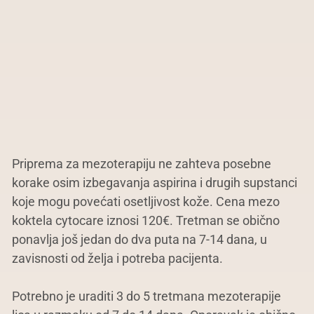
Priprema za mezoterapiju ne zahteva posebne
korake osim izbegavanja aspirina i drugih supstanci
koje mogu povećati osetljivost kože. Cena mezo
koktela cytocare iznosi 120€. Tretman se obično
ponavlja još jedan do dva puta na 7-14 dana, u
zavisnosti od želja i potreba pacijenta.
Potrebno je uraditi 3 do 5 tretmana mezoterapije