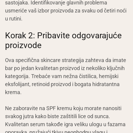
sastojaka. Identifikovanje glavnih problema
usmeriće vaš izbor proizvoda za svaku od četiri noći
u rutini.
Korak 2: Pribavite odgovarajuće
proizvode
Ova specifična skincare strategija zahteva da imate
bar po jedan kvalitetan proizvod iz nekoliko ključnih
kategorija. Trebaće vam nežna čistilica, hemijski
eksfolijant, retinoid proizvod i bogata hidratantna
krema.
Ne zaboravite na SPF kremu koju morate nanositi
svakog jutra kako biste zaštitili lice od sunca.
Kvalitetan serum takođe igra veliku ulogu u fazama
oporavka, pružajući tkivu neophodnu vlagu i