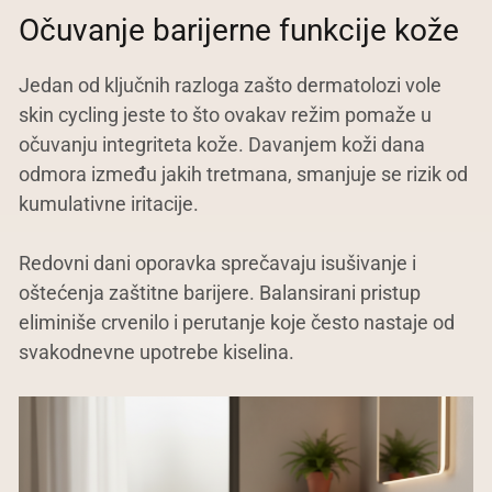
Očuvanje barijerne funkcije kože
Jedan od ključnih razloga zašto dermatolozi vole
skin cycling jeste to što ovakav režim pomaže u
očuvanju integriteta kože. Davanjem koži dana
odmora između jakih tretmana, smanjuje se rizik od
kumulativne iritacije.
Redovni dani oporavka sprečavaju isušivanje i
oštećenja zaštitne barijere. Balansirani pristup
eliminiše crvenilo i perutanje koje često nastaje od
svakodnevne upotrebe kiselina.