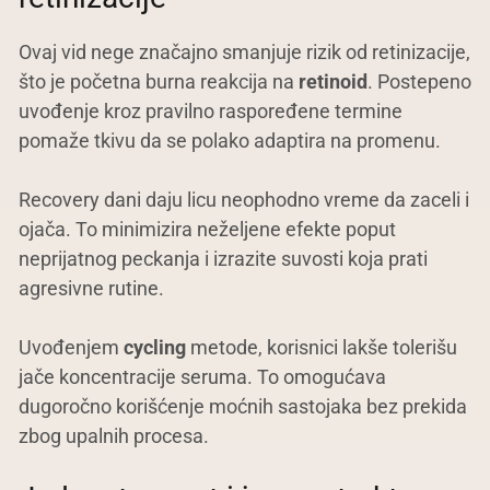
Ovaj vid nege značajno smanjuje rizik od retinizacije,
što je početna burna reakcija na
retinoid
. Postepeno
uvođenje kroz pravilno raspoređene termine
pomaže tkivu da se polako adaptira na promenu.
Recovery dani daju licu neophodno vreme da zaceli i
ojača. To minimizira neželjene efekte poput
neprijatnog peckanja i izrazite suvosti koja prati
agresivne rutine.
Uvođenjem
cycling
metode, korisnici lakše tolerišu
jače koncentracije seruma. To omogućava
dugoročno korišćenje moćnih sastojaka bez prekida
zbog upalnih procesa.