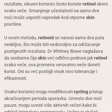
rezultate, iskusni korisnici često koriste
retinol
skoro
svako veče. Smanjenje učestalosti na samo dve
noći može usporiti napredak kod otporne
skin
površine.
U ovom metodu,
retinoid
se nanosi samo dva puta
nedeljno, što može biti nedovoljno za održavanje
postignutih rezultata. Dr Whitney Bowe naglašava
da osobama čija
skin
već odlično podnosi jak
retinol
svako veče, ova promena verovatno neće doneti
korist. Oni su već postigli visok nivo tolerancije i
efikasnosti.
Ovakvi korisnici mogu modifikovati
cycling
pristup
skraćivanjem perioda oporavka. Umesto dve noći
pauze, mogu uvesti više aktivnih večeri kako bi
održali intenzivnu regeneraciju. Važno je slušati