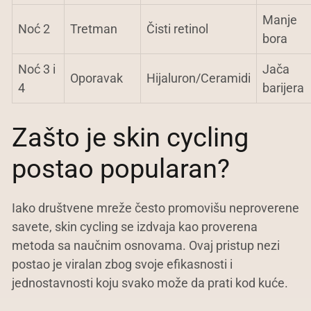
Manje
Noć 2
Tretman
Čisti retinol
bora
Noć 3 i
Jača
Oporavak
Hijaluron/Ceramidi
4
barijera
Zašto je skin cycling
postao popularan?
Iako društvene mreže često promovišu neproverene
savete, skin cycling se izdvaja kao proverena
metoda sa naučnim osnovama. Ovaj pristup nezi
postao je viralan zbog svoje efikasnosti i
jednostavnosti koju svako može da prati kod kuće.