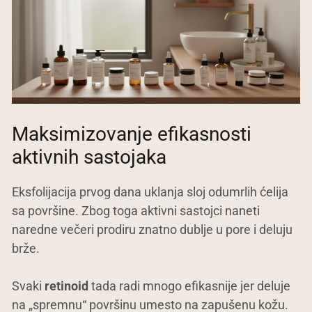
Maksimizovanje efikasnosti
aktivnih sastojaka
Eksfolijacija prvog dana uklanja sloj odumrlih ćelija
sa površine. Zbog toga aktivni sastojci naneti
naredne večeri prodiru znatno dublje u pore i deluju
brže.
Svaki
retinoid
tada radi mnogo efikasnije jer deluje
na „spremnu“ površinu umesto na zapušenu kožu.