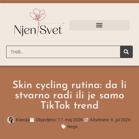
Skin cycling rutina: da li
stvarno radi ili je samo
TikTok trend
Ksenija
Objavljeno:
17. maj 2026.
Ažurirano: 6. jul 2026.
Nega