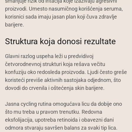
smanjuje rizik od iritacija koje izazivaju agresivni
proizvodi. Umesto nasumičnog korišćenja seruma,
korisnici sada imaju jasan plan koji čuva zdravlje
barijere.
Struktura koja donosi rezultate
Glavni razlog uspeha leži u predvidivoj
četvorodnevnoj strukturi koja rešava večitu
konfuziju oko redosleda proizvoda. Ljudi često greše
koristeći previše aktivnih sastojaka odjednom, što
dovodi do crvenila i oštećenja skin barijere.
Jasna cycling rutina omogućava licu da dobije ono
što mu treba u pravom trenutku. Redovna
eksfolijacija, upotreba retinoida i obavezni dani
odmora stvaraju savršen balans za svaki tip lica.