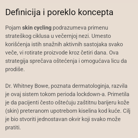
Definicija i poreklo koncepta
Pojam
skin cycling
podrazumeva primenu
strateškog ciklusa u večernjoj nezi. Umesto
korišćenja istih snažnih aktivnih sastojaka svako
veče, vi rotirate proizvode kroz četiri dana. Ova
strategija sprečava oštećenja i omogućava licu da
prodiše.
Dr. Whitney Bowe, poznata dermatologinja, razvila
je ovaj sistem tokom perioda lockdown-a. Primetila
je da pacijenti često oštećuju zaštitnu barijeru kože
(skin) preteranom upotrebom kiselina kod kuće. Cilj
je bio stvoriti jednostavan okvir koji svako može
pratiti.