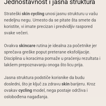
Jednostavnost i jasna struktura
Strateški
skin cycling
unosi jasnu strukturu u vašu
nedeljnu negu. Umesto da se pitate šta smete da
koristite, vi imate precizan i predvidljiv raspored
svake večeri.
Ovakva
skincare
rutina je idealna za početnike jer
sprečava greške poput preterane eksfolijacije.
Disciplina u koracima pomaže u praćenju rezultata i
lakšem prepoznavanju onoga što licu prija.
Jasna struktura podstiče korisnike da budu
dosledni, što je ključ za zdravu
skin
barijeru. Kroz
ovakav
cycling
model, nega postaje održiva i
oslobođena nagađanja.