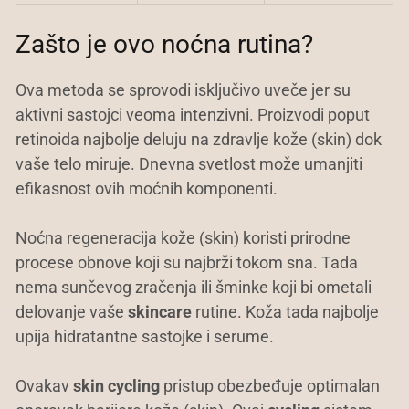
Zašto je ovo noćna rutina?
Ova metoda se sprovodi isključivo uveče jer su
aktivni sastojci veoma intenzivni. Proizvodi poput
retinoida najbolje deluju na zdravlje kože (skin) dok
vaše telo miruje. Dnevna svetlost može umanjiti
efikasnost ovih moćnih komponenti.
Noćna regeneracija kože (skin) koristi prirodne
procese obnove koji su najbrži tokom sna. Tada
nema sunčevog zračenja ili šminke koji bi ometali
delovanje vaše
skincare
rutine. Koža tada najbolje
upija hidratantne sastojke i serume.
Ovakav
skin cycling
pristup obezbeđuje optimalan