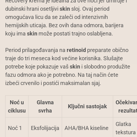
Recovery krema je idealna za ove noći jer umiruje i
dubinski hrani osetljivi
skin
sloj. Ovaj period
omogućava licu da se zaleči od intenzivnih
hemijskih uticaja. Bez ovih dana odmora, barijera
koju ima
skin
može postati trajno oslabljena.
Period prilagođavanja na
retinoid
preparate obično
traje do tri meseca kod većine korisnika. Slušajte
potrebe koje pokazuje vaš
skin
i slobodno produžite
fazu odmora ako je potrebno. Na taj način ćete
izbeći crvenilo i postići maksimalan sjaj.
Noć u
Glavna
Očekiva
Ključni sastojak
ciklusu
svrha
rezulta
Glatka
Noć 1
Eksfolijacija
AHA/BHA kiseline
tekstura