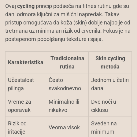
Ovaj
cycling
princip podseća na fitnes rutinu gde su
dani odmora ključni za mišićni napredak. Takav
pristup omogućava da koža (skin) dobije najbolje od
tretmana uz minimalan rizik od crvenila. Fokus je na
postepenom poboljšanju teksture i sjaja.
Tradicionalna
Skin cycling
Karakteristika
rutina
metoda
Učestalost
Često
Jednom u četiri
pilinga
svakodnevno
dana
Vreme za
Minimalno ili
Dve noći u
oporavak
nikakvo
ciklusu
Rizik od
Sveden na
Veoma visok
iritacije
minimum