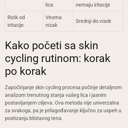
lica
nemaju iritacije
Rizik od
Veoma
Srednji do visok
iritacije
nizak
Kako početi sa skin
cycling rutinom: korak
po korak
Započinjanje skin cycling procesa počinje detaljnom
analizom trenutnog stanja vašeg lica i jasnim
postavljanjem ciljeva. Ova metoda nije univerzalna
za svakoga, pa je prilagođavanje ključno za uspeh u
postizanju blistavog tena.