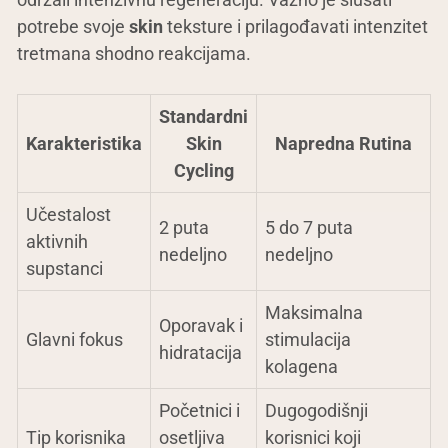
potrebe svoje
skin
teksture i prilagođavati intenzitet
tretmana shodno reakcijama.
Standardni
Karakteristika
Skin
Napredna Rutina
Cycling
Učestalost
2 puta
5 do 7 puta
aktivnih
nedeljno
nedeljno
supstanci
Maksimalna
Oporavak i
Glavni fokus
stimulacija
hidratacija
kolagena
Početnici i
Dugogodišnji
Tip korisnika
osetljiva
korisnici koji