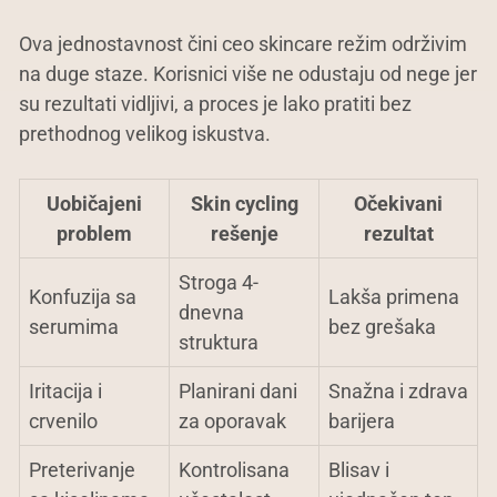
Ova jednostavnost čini ceo skincare režim održivim
na duge staze. Korisnici više ne odustaju od nege jer
su rezultati vidljivi, a proces je lako pratiti bez
prethodnog velikog iskustva.
Uobičajeni
Skin cycling
Očekivani
problem
rešenje
rezultat
Stroga 4-
Konfuzija sa
Lakša primena
dnevna
serumima
bez grešaka
struktura
Iritacija i
Planirani dani
Snažna i zdrava
crvenilo
za oporavak
barijera
Preterivanje
Kontrolisana
Blisav i