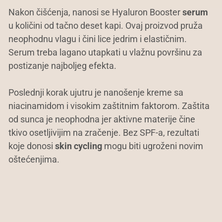
Nakon čišćenja, nanosi se Hyaluron Booster
serum
u količini od tačno deset kapi. Ovaj proizvod pruža
neophodnu vlagu i čini lice jedrim i elastičnim.
Serum treba lagano utapkati u vlažnu površinu za
postizanje najboljeg efekta.
Poslednji korak ujutru je nanošenje kreme sa
niacinamidom i visokim zaštitnim faktorom. Zaštita
od sunca je neophodna jer aktivne materije čine
tkivo osetljivijim na zračenje. Bez SPF-a, rezultati
koje donosi
skin cycling
mogu biti ugroženi novim
oštećenjima.