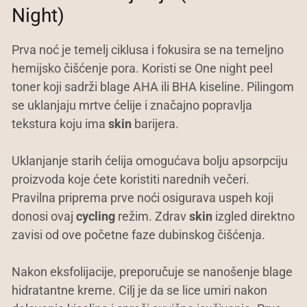
Night)
Prva noć je temelj ciklusa i fokusira se na temeljno
hemijsko čišćenje pora. Koristi se One night peel
toner koji sadrži blage AHA ili BHA kiseline. Pilingom
se uklanjaju mrtve ćelije i značajno popravlja
tekstura koju ima
skin
barijera.
Uklanjanje starih ćelija omogućava bolju apsorpciju
proizvoda koje ćete koristiti narednih večeri.
Pravilna priprema prve noći osigurava uspeh koji
donosi ovaj
cycling
režim. Zdrav
skin
izgled direktno
zavisi od ove početne faze dubinskog čišćenja.
Nakon eksfolijacije, preporučuje se nanošenje blage
hidratantne kreme. Cilj je da se lice umiri nakon