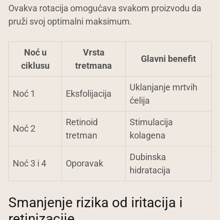
Ovakva rotacija omogućava svakom proizvodu da
pruži svoj optimalni maksimum.
Noć u
Vrsta
Glavni benefit
ciklusu
tretmana
Uklanjanje mrtvih
Noć 1
Eksfolijacija
ćelija
Retinoid
Stimulacija
Noć 2
tretman
kolagena
Dubinska
Noć 3 i 4
Oporavak
hidratacija
Smanjenje rizika od iritacija i
retinizacije