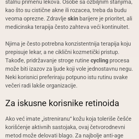
stalnu primenu lekova. Osobe sa ozbiljnim stanjima,
kao što su cistične akne ili rozacea, treba da budu
veoma oprezne. Zdravlje
skin
barijere je prioritet, ali
medicinska terapija često zahteva veći kontinuitet.
Njima je često potrebna konzistentnija terapija koju
prepisuje lekar, a ne ciklični kozmetički pristup.
Takođe, pridržavanje stroge rutine
cycling
procesa
može biti izazov za ljude koji vole jednostavnu negu.
Neki korisnici preferiraju potpuno istu rutinu svake
večeri radi lakše organizacije.
Za iskusne korisnike retinoida
Ako već imate „istreniranu“ kožu koja toleriše češće
korišćenje aktivnih sastojaka, ovaj četvorodnevni
metod može delovati blago. Za najbolje anti-age