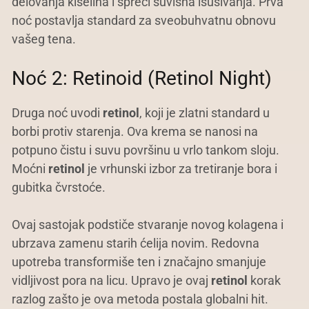
delovanja kiselina i spreči suvišna isušivanja. Prva
noć postavlja standard za sveobuhvatnu obnovu
vašeg tena.
Noć 2: Retinoid (Retinol Night)
Druga noć uvodi
retinol
, koji je zlatni standard u
borbi protiv starenja. Ova krema se nanosi na
potpuno čistu i suvu površinu u vrlo tankom sloju.
Moćni
retinol
je vrhunski izbor za tretiranje bora i
gubitka čvrstoće.
Ovaj sastojak podstiče stvaranje novog kolagena i
ubrzava zamenu starih ćelija novim. Redovna
upotreba transformiše ten i značajno smanjuje
vidljivost pora na licu. Upravo je ovaj
retinol
korak
razlog zašto je ova metoda postala globalni hit.