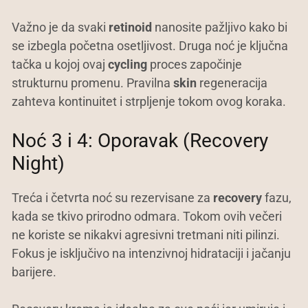
Važno je da svaki
retinoid
nanosite pažljivo kako bi
se izbegla početna osetljivost. Druga noć je ključna
tačka u kojoj ovaj
cycling
proces započinje
strukturnu promenu. Pravilna
skin
regeneracija
zahteva kontinuitet i strpljenje tokom ovog koraka.
Noć 3 i 4: Oporavak (Recovery
Night)
Treća i četvrta noć su rezervisane za
recovery
fazu,
kada se tkivo prirodno odmara. Tokom ovih večeri
ne koriste se nikakvi agresivni tretmani niti pilinzi.
Fokus je isključivo na intenzivnoj hidrataciji i jačanju
barijere.