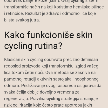
oporavak barijere kože (skin). Ovaj
cycling
sistem
transformiše način na koji koristimo hemijske pilinge
i retinoide. Rezultat je zdravo i odmorno lice koje
blista svakog jutra.
Kako funkcioniše skin
cycling rutina?
Klasičan skin cycling obuhvata precizno definisan
redosled proizvoda koji transformišu izgled vašeg
lica tokom četiri noći. Ova metoda se zasniva na
pametnoj rotaciji aktivnih sastojaka i neophodnog
odmora. Pridržavanje ovog rasporeda osigurava da
svaka ćelija dobije dovoljno vremena za
regeneraciju. Pravilna
cycling
strategija smanjuje
rizik od iritacija koje često prate upotrebu jakih